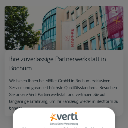
Ihre zuverlässige Partnerwerkstatt in
Bochum
Wir bieten Ihnen bei Möller GmbH in Bochum exklusiven
Service und garantiert höchste Qualitätsstandards. Besuchen
Sie unsere Verti Partnerwerkstatt und vertrauen Sie auf
langjährige Erfahrung, um Ihr Fahrzeug wieder in Bestform zu
bringen.