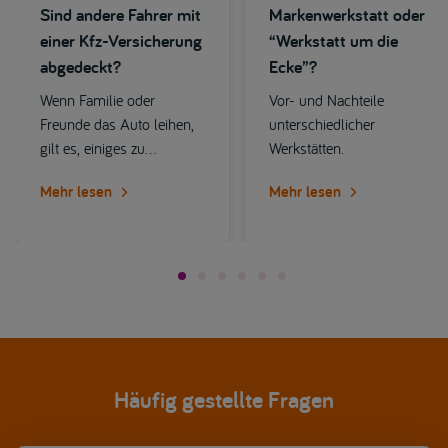
Sind andere Fahrer mit
Markenwerkstatt oder
einer Kfz-Versicherung
“Werkstatt um die
abgedeckt?
Ecke”?
Wenn Familie oder
Vor- und Nachteile
Freunde das Auto leihen,
unterschiedlicher
gilt es, einiges zu
Werkstätten.
beachten: Greift die Kfz-
Mehr lesen
Mehr lesen
Versicherung automatisch
auch für andere Fahrer?
Häufig gestellte Fragen