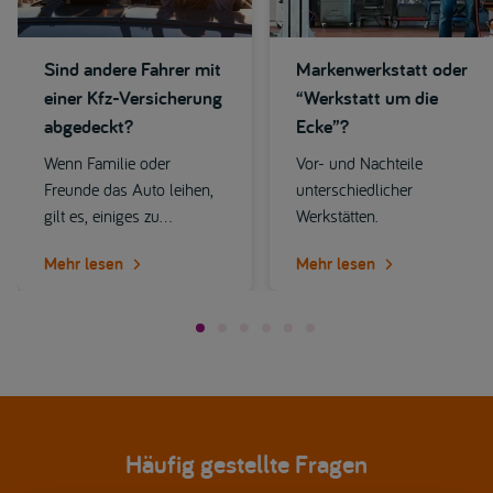
Sind andere Fahrer mit
Markenwerkstatt oder
einer Kfz-Versicherung
“Werkstatt um die
abgedeckt?
Ecke”?
Wenn Familie oder
Vor- und Nachteile
Freunde das Auto leihen,
unterschiedlicher
gilt es, einiges zu
Werkstätten.
beachten: Greift die Kfz-
Mehr lesen
Mehr lesen
Versicherung automatisch
auch für andere Fahrer?
Häufig gestellte Fragen