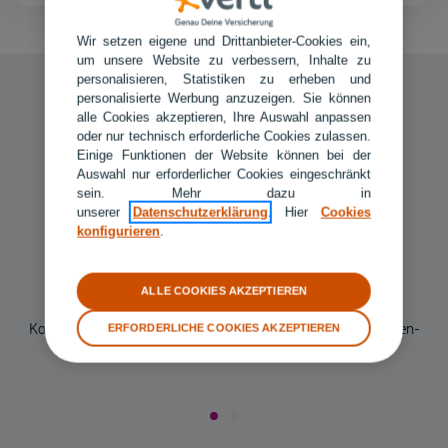
Wir setzen eigene und Drittanbieter-Cookies ein,
um unsere Website zu verbessern, Inhalte zu
personalisieren, Statistiken zu erheben und
personalisierte Werbung anzuzeigen. Sie können
alle Cookies akzeptieren, Ihre Auswahl anpassen
oder nur technisch erforderliche Cookies zulassen.
Garantie
Einige Funktionen der Website können bei der
Auswahl nur erforderlicher Cookies eingeschränkt
6 Jahren Garantie auf ausgeführte Reparaturleistungen
sein. Mehr dazu in
unserer
Datenschutzerklärung
. Hier
Cookies
konfigurieren
.
Service
ALLE COOKIES AKZEPTIEREN
Kostenloser Hol- und Bringservice Ihres Fahrzeugs inkl. Innen-
ERFORDERLICHE COOKIES AKZEPTIEREN
und Außenreinigung